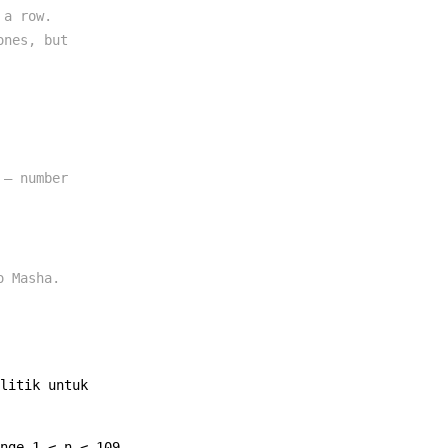
 a row.
ones, but
 — number
o Masha.
litik untuk
nge 1 ≤ n ≤ 109