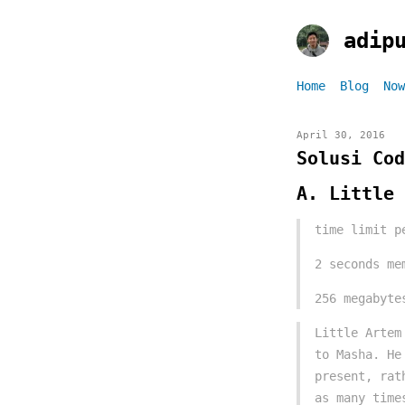
adip
Home
Blog
Now
April 30, 2016
Solusi Cod
A. Little 
time limit p
2 seconds me
256 megabyte
Little Artem
to Masha. He
present, rat
as many time