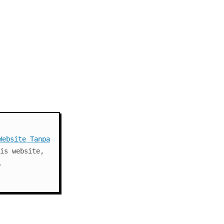
Website Tanpa
is website,
.