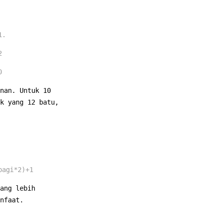
1.
2
0
nan. Untuk 10
k yang 12 batu,
bagi*2)+1
ang lebih
nfaat.