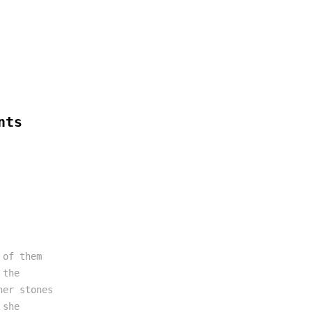
nts
 of them
 the
her stones
 she