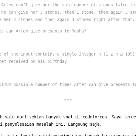
 Artem can’t give her the same number of stones twice in
 he can give her 3 stones, then 1 stone, then again 3 st
e her 3 stones and then again 3 stones right after that.
es can Artem give presents to Masha?
e of the input contains a single integer n (1 ≤ n ≤ 109)
tem received on his birthday.
ximum possible number of times Artem can give presents t
h satu dari sekian banyak soal di codeforces. Saya terge
i penyelesaian masalah ini. Langsung saja.
l, kita diminta untuk menginputkan banyak batu dengan ra