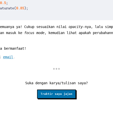
0.5
;
aturate
(
0.85
);
semuanya ya! Cukup sesuaikan nilai
opacity
-nya, lalu simp
dan masuk ke
focus mode
, kemudian lihat apakah perubahann
a bermanfaat!
ui
email
.
Suka dengan karya/tulisan saya?
Traktir saya jajan