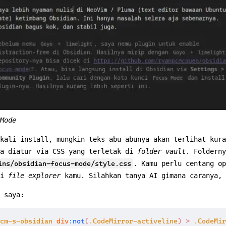
Mode
kali install, mungkin teks abu-abunya akan terlihat kura
sa diatur via CSS yang terletak di
folder vault
. Folderny
ins/obsidian-focus-mode/style.css
. Kamu perlu centang op
i
file explorer
kamu. Silahkan tanya AI gimana caranya, 
 saya:
cm-s-obsidian
div
:not
(
.CodeMirror-activeline
)
>
.CodeMir