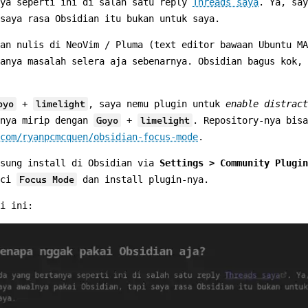
nya seperti ini di salah satu reply
Threads saya
. Ya, say
 saya rasa Obsidian itu bukan untuk saya.
an nulis di NeoVim / Pluma (text editor bawaan Ubuntu MA
anya masalah selera aja sebenarnya. Obsidian bagus kok, 
oyo
+
limelight
, saya nemu plugin untuk
enable distract
lnya mirip dengan
Goyo
+
limelight
. Repository-nya bisa
com/ryanpcmcquen/obsidian-focus-mode
.
gsung install di Obsidian via
Settings > Community Plugin
nci
Focus Mode
dan install plugin-nya.
i ini: