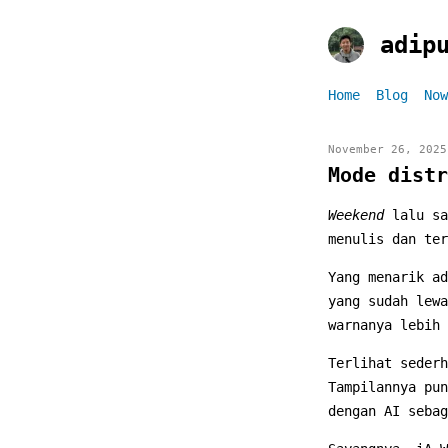
adip
Home
Blog
Now
November 26, 2025
Mode distr
Weekend
lalu sa
menulis dan ter
Yang menarik a
yang sudah lewa
warnanya lebih 
Terlihat sederh
Tampilannya pun
dengan AI sebag