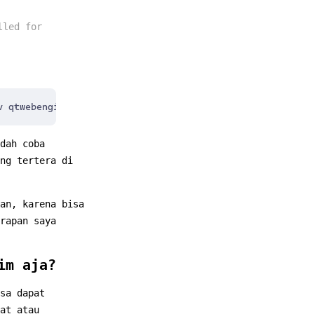
lled for
dah coba
ng tertera di
an, karena bisa
rapan saya
im aja?
sa dapat
at atau