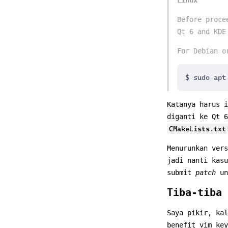
Before proce
Qt 6 and KDE
For Debian o
Katanya harus i
diganti ke Qt 6
CMakeLists.txt
Menurunkan ver
jadi nanti kas
submit
patch
un
Tiba-tiba 
Saya pikir, kal
benefit vim key