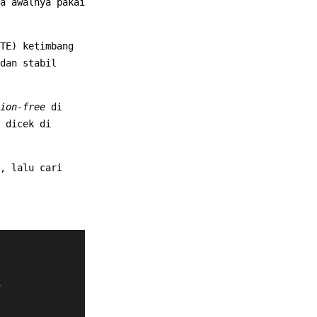
a awalnya pakai
TE) ketimbang
dan stabil
ion-free
di
 dicek di
, lalu cari