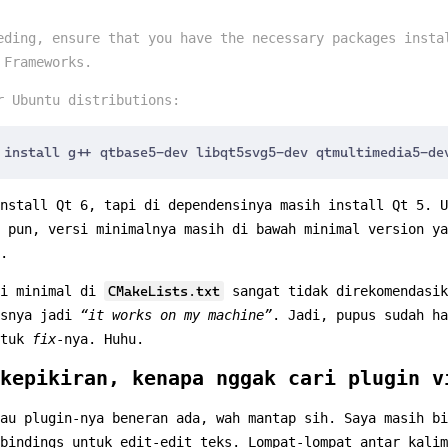
eding, ensure that you have the necessary packages insta
 Frameworks.
r Ubuntu distributions:
nstall Qt 6, tapi di dependensinya masih install Qt 5. U
 pun, versi minimalnya masih di bawah minimal version ya
.
si minimal di
CMakeLists.txt
sangat tidak direkomendasik
usnya jadi
“it works on my machine”
. Jadi, pupus sudah ha
tuk
fix
-nya. Huhu.
kepikiran, kenapa nggak cari plugin v
au plugin-nya beneran ada, wah mantap sih. Saya masih bi
bindings untuk edit-edit teks. Lompat-lompat antar kalim