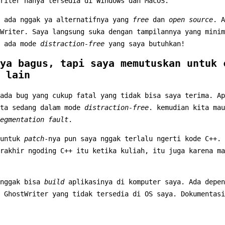
riter hanya tersedia di Windows dan MacOS.
, ada nggak ya alternatifnya yang
free
dan
open source
. A
Writer. Saya langsung suka dengan tampilannya yang minim
, ada mode
distraction-free
yang saya butuhkan!
ya bagus, tapi saya memutuskan untuk 
 lain
ada bug yang cukup fatal yang tidak bisa saya terima. Ap
ta sedang dalam mode
distraction-free
. kemudian kita ma
egmentation fault
.
untuk
patch
-nya pun saya nggak terlalu ngerti kode C++. 
rakhir ngoding C++ itu ketika kuliah, itu juga karena ma
 nggak bisa
build
aplikasinya di komputer saya. Ada depen
 GhostWriter yang tidak tersedia di OS saya. Dokumentasi