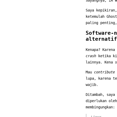
Sayangnya, iA W
Saya kepikiran
ketemulah Ghost
paling penting
Software-n
alternatif
Kenapa? Karena 
crash
ketika ki
lainnya. Kena
s
Mau
contribute
lupa, karena te
wajib.
Ditambah, saya
diperlukan oleh
membingungkan:
Linux