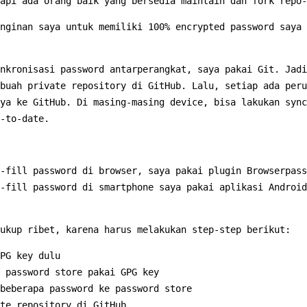
tapi ada orang baik yang bersedia maintain dan fork repo
nginan saya untuk memiliki 100% encrypted password saya 
nkronisasi password antarperangkat, saya pakai Git. Jadi
buah private repository di GitHub. Lalu, setiap ada peru
ya ke GitHub. Di masing-masing device, bisa lakukan sync
-to-date.
-fill password di browser, saya pakai plugin Browserpass
-fill password di smartphone saya pakai aplikasi Android
ukup ribet, karena harus melakukan step-step berikut:
PG key dulu
 password store pakai GPG key
beberapa password ke password store
te repository di GitHub