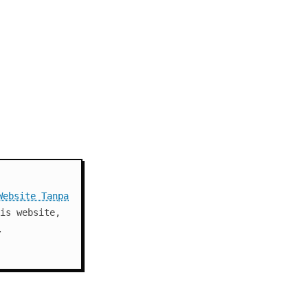
Website Tanpa
is website,
.