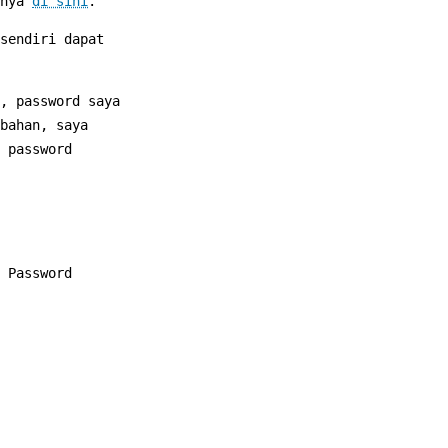
-nya
di sini
.
sendiri dapat
, password saya
bahan, saya
 password
 Password