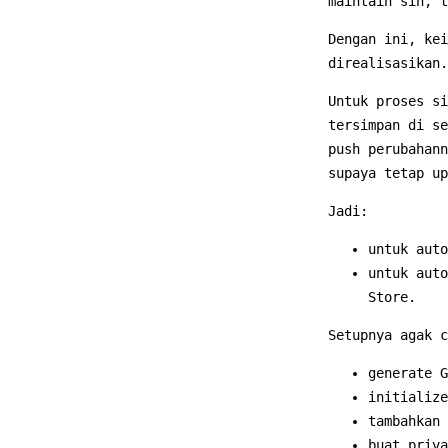
maintain sih, 
Dengan ini, kei
direalisasikan.
Untuk proses si
tersimpan di se
push perubahann
supaya tetap up
Jadi:
untuk auto
untuk auto
Store.
Setupnya agak c
generate G
initialize
tambahkan 
buat priva